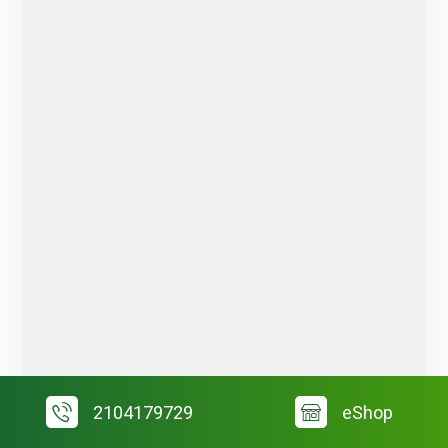
2104179729
eShop