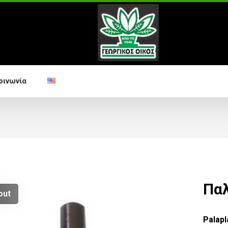
οινωνία
Παλ
out
Palapl