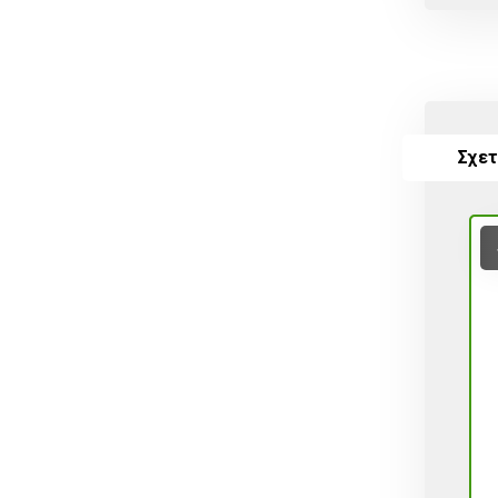
Σταλακτηφόρου ταινίας
Συνδεσμολογίας
Τύπου Lock
Σχετ
Φις
Φυτά
Φυτοφάρμακα
Χώμα
ΒΟΛΒΟΙ
Χωρίς κατηγορία