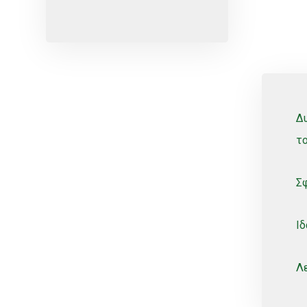
Ερυθρές ποικιλίες
Κίτρο
Κοχλιωτά
Λευκές ποικιλίες
Μικροεκτοξευτήρες
Δ
ΜικροΕξαρτήματα
το
Οινοποιήσιμες ποικιλίες
Σφ
Πότισμα
Ρυθμιζόμενοι
Ιδ
Σέλες
Σπόρος
Λε
Σταλάκτες
Σταλακτηφόρου