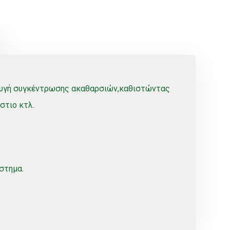
οφυγή συγκέντρωσης ακαθαρσιών,καθιστώντας
στιο κτλ.
στημα.