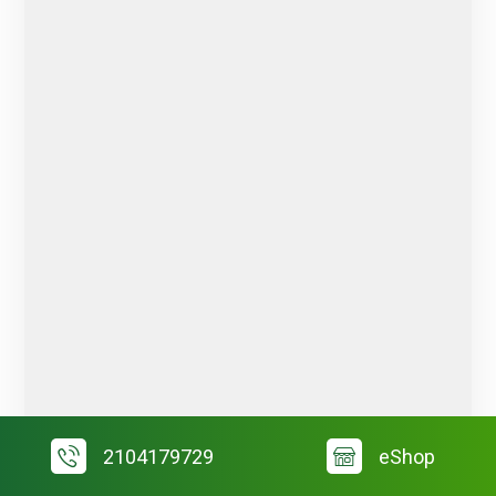
2104179729
eShop