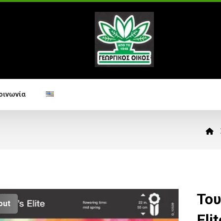
οινωνία
Του
out
Elit