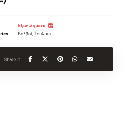
Εξαντλημένο
ries
Βολβοί
,
Τουλίπα