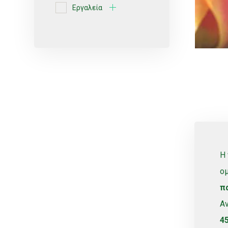
Εργαλεία
Ερυθρές ποικιλίες
Κίτρο
Κοχλιωτά
Λευκές ποικιλίες
Μικροεκτοξευτήρες
ΜικροΕξαρτήματα
Οινοποιήσιμες ποικιλίες
Πότισμα
Η
Ρυθμιζόμενοι
ο
Σέλες
π
Σπόρος
Α
Σταλάκτες
4