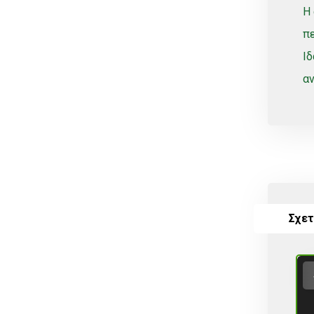
Σταλακτηφόρου
Η
π
Σταλακτηφόρου ταινίας
Ιδ
Συνδεσμολογίας
αν
Τύπου Lock
Φις
Φυτά
Φυτοφάρμακα
Χώμα
ΒΟΛΒΟΙ
Σχετ
Χωρίς κατηγορία