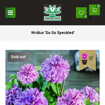
0
Ντάλια ‘Go Go Speckled’
Sold out