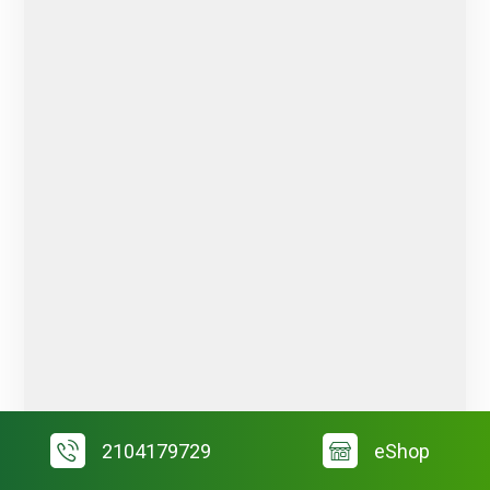
2104179729
eShop