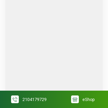
2104179729
eShop