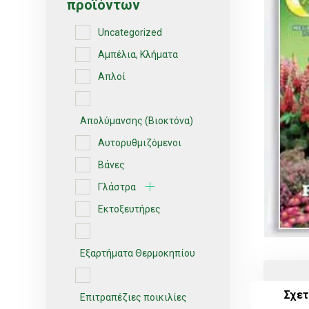
προϊόντων
Uncategorized
Αμπέλια, Κλήματα
Απλοί
Απολύμανσης (Βιοκτόνα)
Αυτορυθμιζόμενοι
Βάνες
Γλάστρα
Εκτοξευτήρες
Εξαρτήματα Θερμοκηπίου
Σχετ
Επιτραπέζιες ποικιλίες