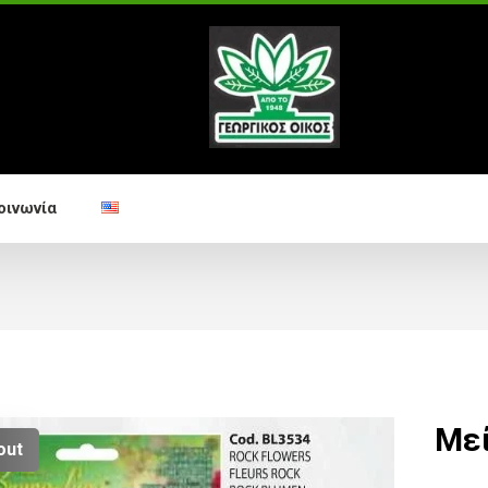
οινωνία
Με
out