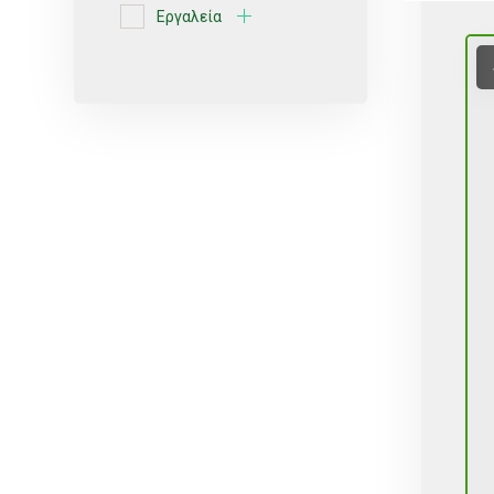
Εργαλεία
Ερυθρές ποικιλίες
Κίτρο
Κοχλιωτά
Λευκές ποικιλίες
Μικροεκτοξευτήρες
ΜικροΕξαρτήματα
Οινοποιήσιμες ποικιλίες
Πότισμα
Ρυθμιζόμενοι
Σέλες
Σπόρος
Σταλάκτες