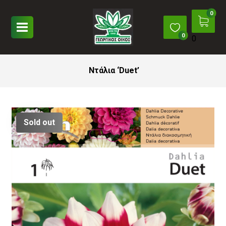
0
Ντάλια ‘Duet’
Sold out