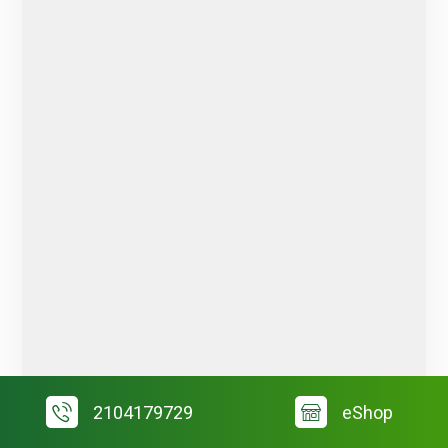
2104179729
eShop