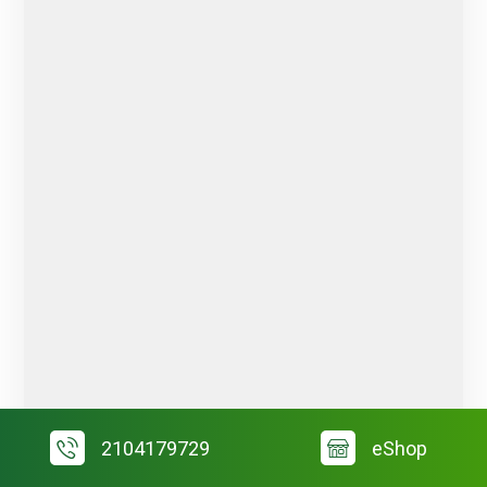
2104179729
eShop