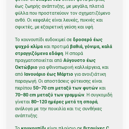
έως ζωηρής ανάπτυξης, με μεγάλα, πλατιά
φύλλα που προστατεύουν τον σχηματιζόμενο
ανθό. Οι κεφαλές είναι λευκές, πυκνές και
σφικτές, με εξαιρετική γεύση και υφή.
Το κουνουπίδι ευδοκιμεί σε
δροσερό έως
ψυχρό κλίμα
και προτιμά
βαθιά, γόνιμα, καλά
στραγγιζόμενα εδάφη
. Η σπορά
πραγματοποιείται από
Αύγουστο έως
Οκτώβριο
για φθινοπωρινή καλλιέργεια, και
από
Ιανουάριο έως Μάρτιο
για ανοιξιάτικη
παραγωγή. Οι αποστάσεις φύτευσης είναι
περίπου
50–70 cm μεταξύ των φυτών
και
70–80 cm μεταξύ των γραμμών
. Η συγκομιδή
γίνεται
80–120 ημέρες μετά τη σπορά
,
ανάλογα με την ποικιλία και τις συνθήκες
ανάπτυξης.
Το
κουνουπίδι
είναι πλούσιο σε
βιταμίνες C