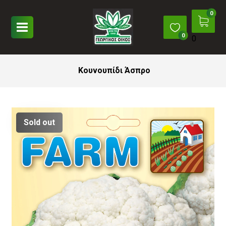
0
Κουνουπίδι Άσπρο
Sold out