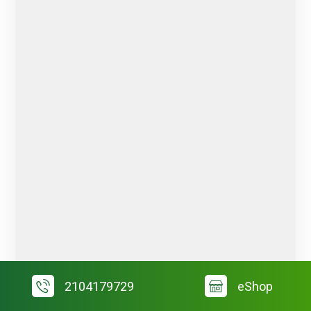
2104179729
eShop