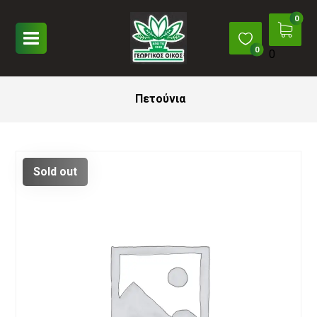
0
Πετούνια
Sold out