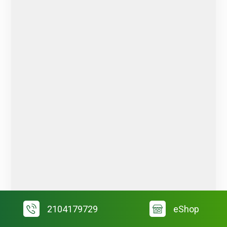
2104179729
eShop